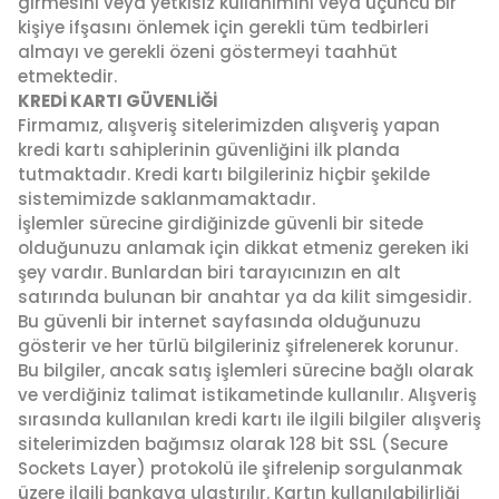
girmesini veya yetkisiz kullanımını veya üçüncü bir
kişiye ifşasını önlemek için gerekli tüm tedbirleri
almayı ve gerekli özeni göstermeyi taahhüt
etmektedir.
KREDİ KARTI GÜVENLİĞİ
Firmamız, alışveriş sitelerimizden alışveriş yapan
kredi kartı sahiplerinin güvenliğini ilk planda
tutmaktadır. Kredi kartı bilgileriniz hiçbir şekilde
sistemimizde saklanmamaktadır.
İşlemler sürecine girdiğinizde güvenli bir sitede
olduğunuzu anlamak için dikkat etmeniz gereken iki
şey vardır. Bunlardan biri tarayıcınızın en alt
satırında bulunan bir anahtar ya da kilit simgesidir.
Bu güvenli bir internet sayfasında olduğunuzu
gösterir ve her türlü bilgileriniz şifrelenerek korunur.
Bu bilgiler, ancak satış işlemleri sürecine bağlı olarak
ve verdiğiniz talimat istikametinde kullanılır. Alışveriş
sırasında kullanılan kredi kartı ile ilgili bilgiler alışveriş
sitelerimizden bağımsız olarak 128 bit SSL (Secure
Sockets Layer) protokolü ile şifrelenip sorgulanmak
üzere ilgili bankaya ulaştırılır. Kartın kullanılabilirliği