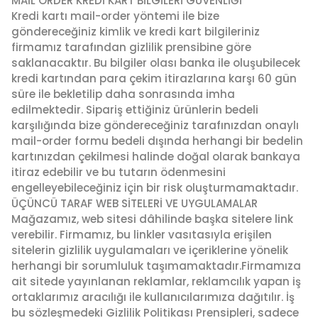
MAİL ORDER KREDİ KART BİLGİLERİ GÜVENLİĞİ
Kredi kartı mail-order yöntemi ile bize
göndereceğiniz kimlik ve kredi kart bilgileriniz
firmamız tarafından gizlilik prensibine göre
saklanacaktır. Bu bilgiler olası banka ile oluşubilecek
kredi kartından para çekim itirazlarına karşı 60 gün
süre ile bekletilip daha sonrasında imha
edilmektedir. Sipariş ettiğiniz ürünlerin bedeli
karşılığında bize göndereceğiniz tarafınızdan onaylı
mail-order formu bedeli dışında herhangi bir bedelin
kartınızdan çekilmesi halinde doğal olarak bankaya
itiraz edebilir ve bu tutarın ödenmesini
engelleyebileceğiniz için bir risk oluşturmamaktadır.
ÜÇÜNCÜ TARAF WEB SİTELERİ VE UYGULAMALAR
Mağazamız, web sitesi dâhilinde başka sitelere link
verebilir. Firmamız, bu linkler vasıtasıyla erişilen
sitelerin gizlilik uygulamaları ve içeriklerine yönelik
herhangi bir sorumluluk taşımamaktadır.Firmamıza
ait sitede yayınlanan reklamlar, reklamcılık yapan iş
ortaklarımız aracılığı ile kullanıcılarımıza dağıtılır. İş
bu sözleşmedeki Gizlilik Politikası Prensipleri, sadece