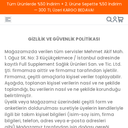
Tüm Ürünlerde %50 İndirim + 2. Ürüne Sepette %50 İndirim
— 300 TL Üzeri KARGO BEDAVA!
GİZLİLİK VE GÜVENLİK POLİTİKASI
Mağazamızda verilen tüm servisler Mehmet Akif Mah.
1. Oğuz SK. No: 3 Küçükçekmece / İstanbul adresinde
kayıtlı Full Supplement Sağlık Ürünleri San. ve Tic. Ltd.
Şti. firmamıza aittir ve firmamız tarafından işletilir.
Firmamız, çeşitli amaçlarla kişisel veriler toplayabilir.
Aşağıda, toplanan kişisel verilerin nasıl ve ne şekilde
toplandığı, bu verilerin nasıl ve ne şekilde korunduğu
belirtilmiştir.
Üyelik veya Mağazamız üzerindeki çeşitli form ve
anketlerin doldurulması suretiyle üyelerin kendileriyle
ilgili bir takım kişisel bilgileri (isim-soy isim, firma
bilgileri, telefon, adres veya e-posta adresleri
gibi) Mağazamız tarafından işin doğası gereği