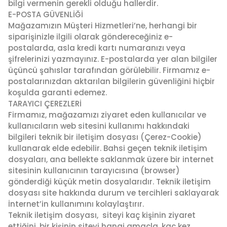
bilgi vermenin gerekli olduğu hallerdir.
E-POSTA GÜVENLİĞİ
Mağazamızın Müşteri Hizmetleri’ne, herhangi bir
siparişinizle ilgili olarak göndereceğiniz e-
postalarda, asla kredi kartı numaranızı veya
şifrelerinizi yazmayınız. E-postalarda yer alan bilgiler
üçüncü şahıslar tarafından görülebilir. Firmamız e-
postalarınızdan aktarılan bilgilerin güvenliğini hiçbir
koşulda garanti edemez.
TARAYICI ÇEREZLERİ
Firmamız, mağazamızı ziyaret eden kullanıcılar ve
kullanıcıların web sitesini kullanımı hakkındaki
bilgileri teknik bir iletişim dosyası (Çerez-Cookie)
kullanarak elde edebilir. Bahsi geçen teknik iletişim
dosyaları, ana bellekte saklanmak üzere bir internet
sitesinin kullanıcının tarayıcısına (browser)
gönderdiği küçük metin dosyalarıdır. Teknik iletişim
dosyası site hakkında durum ve tercihleri saklayarak
İnternet’in kullanımını kolaylaştırır.
Teknik iletişim dosyası, siteyi kaç kişinin ziyaret
ettiğini, bir kişinin siteyi hangi amaçla, kaç kez