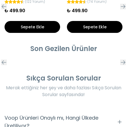
(
122 Yorum
)
(
74 Yorum
)
₺ 499.90
₺ 499.90
Sepete Ekle
Sepete Ekle
Son Gezilen Ürünler
Sıkça Sorulan Sorular
Merak ettiğiniz her şey ve daha fazlası Sıkça Sorulan
Sorular sayfasında!
Voop Ürünleri Onaylı mı, Hangi Ülkede
Üretiliyor?