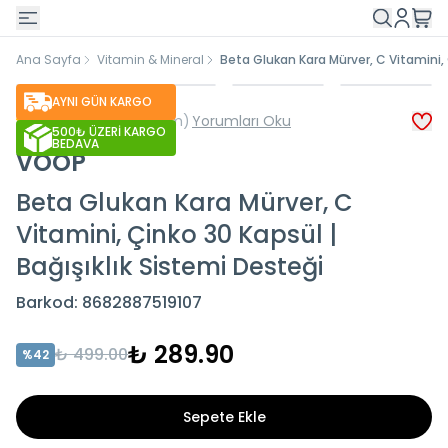
Ana Sayfa
Vitamin & Mineral
Beta Glukan Kara Mürver, C Vitamini, 
AYNI GÜN KARGO
(
75 Yorum
)
Yorumları Oku
500₺ ÜZERİ KARGO
BEDAVA
VOOP
Beta Glukan Kara Mürver, C
Vitamini, Çinko 30 Kapsül |
Bağışıklık Sistemi Desteği
Barkod
:
8682887519107
₺ 289.90
₺ 499.00
%
42
Sepete Ekle