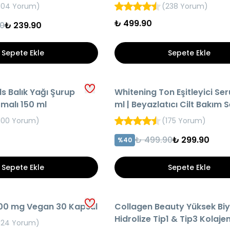
nol
104 Yorum
)
(
238 Yorum
)
₺ 499.90
0
₺ 239.90
Sepete Ekle
Sepete Ekle
HIZLI TESLİMAT
s Balık Yağı Şurup
Whitening Ton Eşitleyici Se
O
AYNI GÜN KARGO
malı 150 ml
ml | Beyazlatıcı Cilt Bakım
100 Yorum
)
(
175 Yorum
)
₺ 499.90
₺ 299.90
%
40
Sepete Ekle
Sepete Ekle
HIZLI TESLİMAT
00 mg Vegan 30 Kapsül
Collagen Beauty Yüksek Biy
O
AYNI GÜN KARGO
Hidrolize Tip1 & Tip3 Kolajen | 3
124 Yorum
)