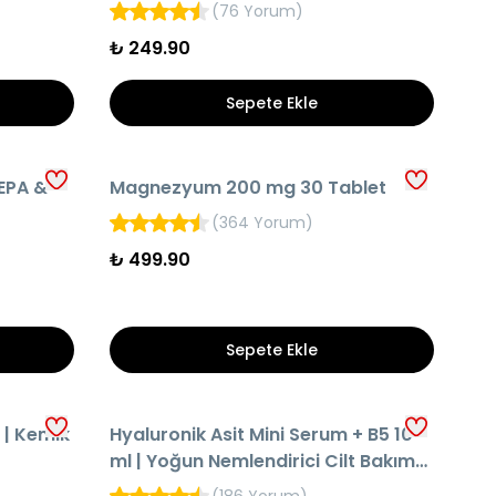
Serumu
(
76 Yorum
)
₺ 249.90
Sepete Ekle
HIZLI TESLİMAT
EPA &
Magnezyum 200 mg 30 Tablet
AYNI GÜN KARGO
(
364 Yorum
)
₺ 499.90
Sepete Ekle
HIZLI TESLİMAT
| Kemik
Hyaluronik Asit Mini Serum + B5 10
AYNI GÜN KARGO
ml | Yoğun Nemlendirici Cilt Bakım
Serumu