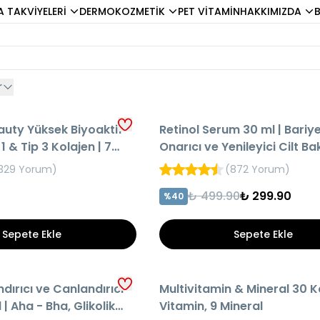
A TAKVİYELERİ
DERMOKOZMETİK
PET VİTAMİN
HAKKIMIZDA
r
HIZLI TESLİMAT
auty Yüksek Biyoaktif
Retinol Serum 30 ml | Bariy
O
AYNI GÜN KARGO
1 & Tip 3 Kolajen | 7
Onarıcı ve Yenileyici Cilt B
Serumu
329 Yorum
)
(
872 Yorum
)
₺ 499.90
₺ 299.90
%
40
Sepete Ekle
Sepete Ekle
HIZLI TESLİMAT
dırıcı ve Canlandırıcı
Multivitamin & Mineral 30 Ka
O
AYNI GÜN KARGO
| Aha - Bha, Glikolik
Vitamin, 9 Mineral