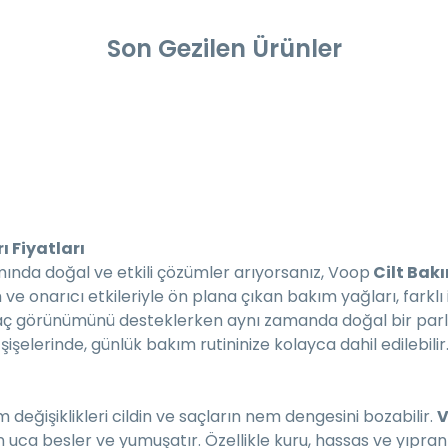
Son Gezilen Ürünler
ı Fiyatları
ımında doğal ve etkili çözümler arıyorsanız, Voop
Cilt Bak
 onarıcı etkileriyle ön plana çıkan bakım yağları, farklı iht
e saç görünümünü desteklerken aynı zamanda doğal bir parl
şişelerinde, günlük bakım rutininize kolayca dahil edilebilir
değişiklikleri cildin ve saçların nem dengesini bozabilir.
V
ökten uca besler ve yumuşatır. Özellikle kuru, hassas ve yıpr