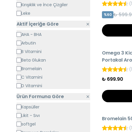
Asit & Pante
(
Kırışıklık ve İnce Çizgiler
Leke
₺ 599.9
%
60
Nemlendirme
Aktif İçeriğe Göre
Renk Tonu Eşitsizliği
AHA - BHA
Sivilce - Akne
Arbutin
HIZLI TESLİMAT
B Vitamini
Omega 3 Kid
AYNI GÜN KARG
Portakal Aro
Beta Glukan
Bromelain
(
C Vitamini
₺ 699.90
D Vitamini
E Vitamini
Ürün Formuna Göre
Glikolik Asit
Kapsüller
Hyaluronik Asit
HIZLI TESLİMAT
Likit - Sıvı
Bromelain 5
Kafein
AYNI GÜN KARG
softgel
(
Koenzim Q10