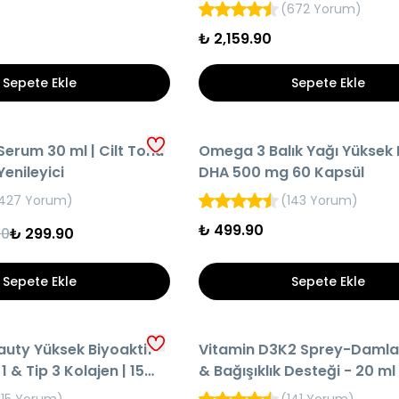
Tüp
(
672 Yorum
)
₺ 2,159.90
Sepete Ekle
Sepete Ekle
HIZLI TESLİMAT
Serum 30 ml | Cilt Tonu
Omega 3 Balık Yağı Yüksek 
O
AYNI GÜN KARGO
Yenileyici
DHA 500 mg 60 Kapsül
427 Yorum
)
(
143 Yorum
)
₺ 499.90
90
₺ 299.90
Sepete Ekle
Sepete Ekle
HIZLI TESLİMAT
auty Yüksek Biyoaktif
Vitamin D3K2 Sprey-Damla 
O
AYNI GÜN KARGO
 & Tip 3 Kolajen | 15
& Bağışıklık Desteği - 20 ml