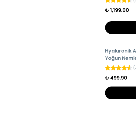
(
₺ 1,199.00
HIZLI TESLİMAT
Hyaluronik A
AYNI GÜN KARG
Yoğun Nemlen
Serumu
(
₺ 499.90