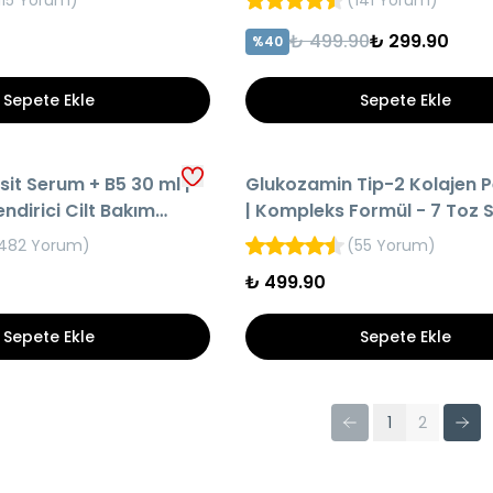
115 Yorum
)
(
141 Yorum
)
₺ 499.90
₺ 299.90
%
40
Sepete Ekle
Sepete Ekle
HIZLI TESLİMAT
sit Serum + B5 30 ml |
Glukozamin Tip-2 Kolajen Pe
O
AYNI GÜN KARGO
dirici Cilt Bakım
| Kompleks Formül - 7 Toz 
482 Yorum
)
(
55 Yorum
)
₺ 499.90
Sepete Ekle
Sepete Ekle
1
2