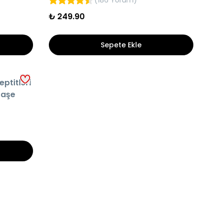
(
186 Yorum
)
₺ 249.90
Sepete Ekle
ptitleri
Saşe