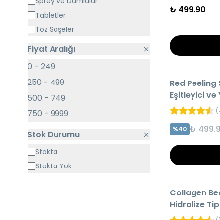
Sprey ve Damlalar
Kolajen
₺ 499.90
Tabletler
Kolajen Peptitleri
Toz Saşeler
Krom
Fiyat Aralığı
Magnezyum
Niacinamid
0
-
249
HIZLI TESLİMAT
Omega3
250
-
499
Red Peeling 
AYNI GÜN KARG
Propolis
Eşitleyici ve 
500
-
749
Retinol
(
750
-
9999
₺ 499.
%
40
Stok Durumu
Stokta
Stokta Yok
HIZLI TESLİMAT
Collagen Be
AYNI GÜN KARG
Hidrolize Tip 1
Tüp