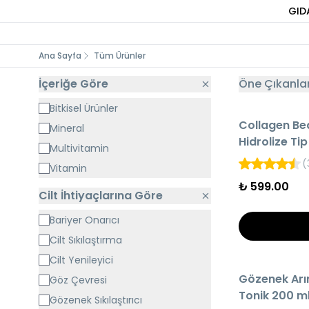
GID
Ana Sayfa
Tüm Ürünler
İçeriğe Göre
Öne Çıkanla
Bitkisel Ürünler
HIZLI TESLİMAT
Collagen Be
Mineral
AYNI GÜN KARG
Hidrolize Tip 
Multivitamin
Tüp
(
Vitamin
₺ 599.00
Cilt İhtiyaçlarına Göre
Bariyer Onarıcı
Cilt Sıkılaştırma
Cilt Yenileyici
HIZLI TESLİMAT
Gözenek Arın
Göz Çevresi
AYNI GÜN KARG
Tonik 200 ml 
Gözenek Sıkılaştırıcı