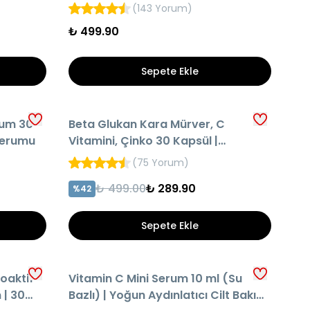
Tırnak Desteği
(
143 Yorum
)
₺ 499.90
Sepete Ekle
HIZLI TESLİMAT
rum 30
Beta Glukan Kara Mürver, C
AYNI GÜN KARGO
 Serumu
Vitamini, Çinko 30 Kapsül |
Bağışıklık Sistemi Desteği
(
75 Yorum
)
₺ 499.00
₺ 289.90
%
42
Sepete Ekle
HIZLI TESLİMAT
oaktif
Vitamin C Mini Serum 10 ml (Su
AYNI GÜN KARGO
0
Bazlı) | Yoğun Aydınlatıcı Cilt Bakım