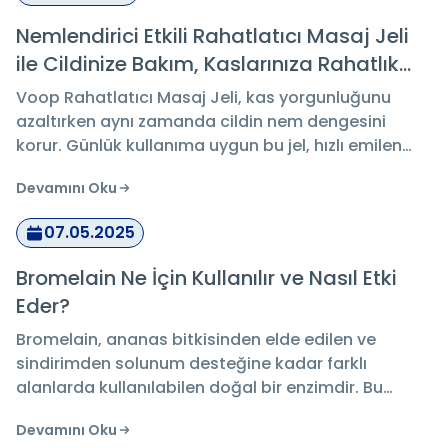
Nemlendirici Etkili Rahatlatıcı Masaj Jeli
ile Cildinize Bakım, Kaslarınıza Rahatlık
Katın
Voop Rahatlatıcı Masaj Jeli, kas yorgunluğunu
azaltırken aynı zamanda cildin nem dengesini
korur. Günlük kullanıma uygun bu jel, hızlı emilen
formülüyle hem rahatlatıcı masaj hem de etkili cilt
Devamını Oku
bakımı sunar.
07.05.2025
Bromelain Ne İçin Kullanılır ve Nasıl Etki
Eder?
Bromelain, ananas bitkisinden elde edilen ve
sindirimden solunum desteğine kadar farklı
alanlarda kullanılabilen doğal bir enzimdir. Bu
yazıda, bromelain ne için kullanılır sorusu üzerinden
Devamını Oku
sindirim sistemi, egzersiz sonrası toparlanma ve