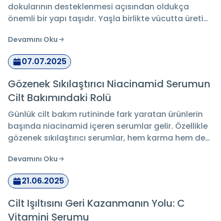
dokularının desteklenmesi açısından oldukça
önemli bir yapı taşıdır. Yaşla birlikte vücutta üretimi
azalan bu protein, dışarıdan desteklenerek yaşam
Devamını Oku
kalitesine katkı sağlayabilir. Özellikle toz kolajen
takviyesi formunda sunulan ürünler, hem kullanım
07.07.2025
kolaylığı hem de içeriğin yoğunluğu açısından
sıklıkla tercih edilmektedir. Bu yazıda, toz formda
Gözenek Sıkılaştırıcı Niacinamid Serumun
kolajen ürünleri hakkında genel bilgiler sunarken,
Cilt Bakımındaki Rolü
Vooptr’da yer alan kolajen takviyesi seçeneklerini
de bağlantılı şekilde inceleyeceğiz.
Günlük cilt bakım rutininde fark yaratan ürünlerin
başında niacinamid içeren serumlar gelir. Özellikle
gözenek sıkılaştırıcı serumlar, hem karma hem de
yağlı cilt tiplerine hitap ederken, cilt dokusunu
Devamını Oku
destekleyici yönleriyle dikkat çeker. Ciltteki
düzensizlikler, genişlemiş gözenekler ve mat
21.06.2025
görünüm gibi sorunlarla mücadelede etkili
çözümler arayanlar için, niacinamid oldukça
Cilt Işıltısını Geri Kazanmanın Yolu: C
popüler bir içerik haline gelmiştir.
Vitamini Serumu