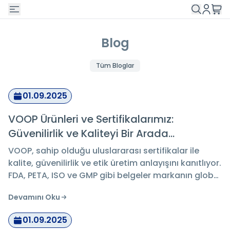
Blog
Tüm Bloglar
01.09.2025
VOOP Ürünleri ve Sertifikalarımız:
Güvenilirlik ve Kaliteyi Bir Arada
Sunuyoruz
VOOP, sahip olduğu uluslararası sertifikalar ile
kalite, güvenilirlik ve etik üretim anlayışını kanıtlıyor.
FDA, PETA, ISO ve GMP gibi belgeler markanın global
standartlara uygunluğunu gösteriyor.
Devamını Oku
01.09.2025