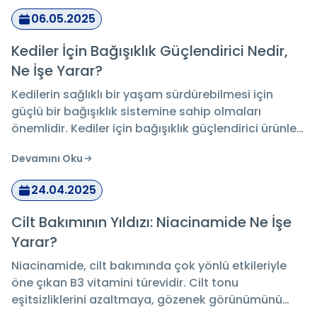
genel vücut fonksiyonları üzerindeki potansiyel
06.05.2025
etkileri ele alınmaktadır.
Kediler İçin Bağışıklık Güçlendirici Nedir,
Ne İşe Yarar?
Kedilerin sağlıklı bir yaşam sürdürebilmesi için
güçlü bir bağışıklık sistemine sahip olmaları
önemlidir. Kediler için bağışıklık güçlendirici ürünler,
bağışıklık sistemini destekleyerek hastalıklara karşı
Devamını Oku
korunmalarını sağlar. Voop Pet Multi Paste,
kedinizin bağışıklık sistemini güçlendiren etkili bir
24.04.2025
vitamin takviyesidir. Düzenli kullanım, kedinizin
enerjisini artırarak genel sağlığını iyileştirir.
Cilt Bakımının Yıldızı: Niacinamide Ne İşe
Yarar?
Niacinamide, cilt bakımında çok yönlü etkileriyle
öne çıkan B3 vitamini türevidir. Cilt tonu
eşitsizliklerini azaltmaya, gözenek görünümünü
hafifletmeye ve cilt bariyerini güçlendirmeye