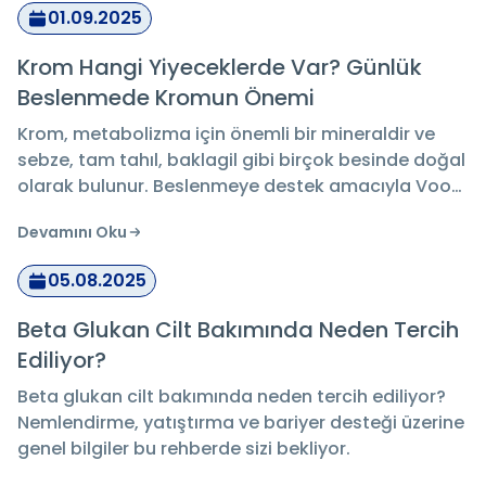
01.09.2025
Krom Hangi Yiyeceklerde Var? Günlük
Beslenmede Kromun Önemi
Krom, metabolizma için önemli bir mineraldir ve
sebze, tam tahıl, baklagil gibi birçok besinde doğal
olarak bulunur. Beslenmeye destek amacıyla Voop
Krom Pikolinat takviyesi günlük kullanıma uygun bir
Devamını Oku
seçenek sunar.
05.08.2025
Beta Glukan Cilt Bakımında Neden Tercih
Ediliyor?
Beta glukan cilt bakımında neden tercih ediliyor?
Nemlendirme, yatıştırma ve bariyer desteği üzerine
genel bilgiler bu rehberde sizi bekliyor.