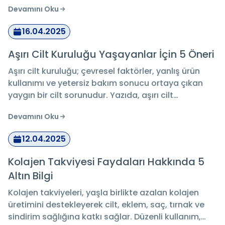
Devamını Oku
yardımcı olabilir. Aynı zamanda yağ dengesi
üzerinde düzenleyici etkiler sunarak akneye eğilimli
16.04.2025
ciltlerde de destekleyici bir rol oynar. Düzenli
kullanımla ciltte daha aydınlık, dengeli ve sağlıklı
Aşırı Cilt Kuruluğu Yaşayanlar İçin 5 Öneri
bir görünüm hedeflenebilir.
Aşırı cilt kuruluğu; çevresel faktörler, yanlış ürün
kullanımı ve yetersiz bakım sonucu ortaya çıkan
yaygın bir cilt sorunudur. Yazıda, aşırı cilt
kuruluğunun nedenleri, kimlerde görüldüğü ve
Devamını Oku
belirtileri detaylı biçimde ele alınmakta; ayrıca
nemlendirme, doğru ürün seçimi ve yaşam tarzı
12.04.2025
önerileriyle bu sorunun nasıl önlenebileceği
anlatılmaktadır. Cildin doğal nem dengesini
Kolajen Takviyesi Faydaları Hakkında 5
koruyarak sağlıklı bir görünüm elde etmek
Altın Bilgi
isteyenler için kapsamlı ve uygulanabilir bilgiler
sunulmuştur.
Kolajen takviyeleri, yaşla birlikte azalan kolajen
üretimini destekleyerek cilt, eklem, saç, tırnak ve
sindirim sağlığına katkı sağlar. Düzenli kullanım,