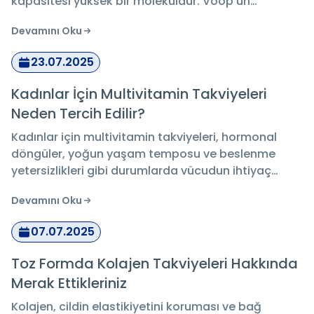
kapasitesi yüksek bir moleküldür. Voop’un
hyalüronik asit içerikli ürünleri ise cildi
Devamını Oku
nemlendirerek daha dolgun, parlak ve sağlıklı bir
görünüm sunmayı hedefler.
23.07.2025
Kadınlar İçin Multivitamin Takviyeleri
Neden Tercih Edilir?
Kadınlar için multivitamin takviyeleri, hormonal
döngüler, yoğun yaşam temposu ve beslenme
yetersizlikleri gibi durumlarda vücudun ihtiyaç
duyduğu vitamin ve mineralleri tamamlamaya
Devamını Oku
yardımcı olur. Bu takviyeler, bireysel ihtiyaçlara
uygun içeriklerle seçilmeli ve bilinçli şekilde
07.07.2025
kullanılmalıdır.
Toz Formda Kolajen Takviyeleri Hakkında
Merak Ettikleriniz
Kolajen, cildin elastikiyetini koruması ve bağ