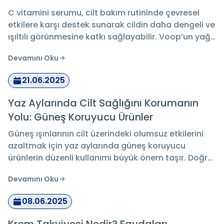
C vitamini serumu, cilt bakım rutininde çevresel
etkilere karşı destek sunarak cildin daha dengeli ve
ışıltılı görünmesine katkı sağlayabilir. Voop’un yağ
bazlı C vitamini serumları ise özellikle kuru ve
Devamını Oku
hassas ciltler için nem desteğiyle öne çıkar.
21.06.2025
Yaz Aylarında Cilt Sağlığını Korumanın
Yolu: Güneş Koruyucu Ürünler
Güneş ışınlarının cilt üzerindeki olumsuz etkilerini
azaltmak için yaz aylarında güneş koruyucu
ürünlerin düzenli kullanımı büyük önem taşır. Doğru
ürün seçimi ve günlük uygulama alışkanlığı, cildin
Devamını Oku
sağlıklı, nemli ve elastik kalmasına destek olur.
08.06.2025