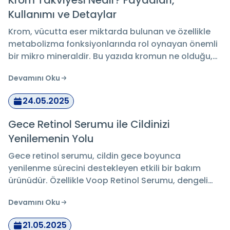
Krom Takviyesi Nedir? Faydaları,
Kullanımı ve Detaylar
Krom, vücutta eser miktarda bulunan ve özellikle
metabolizma fonksiyonlarında rol oynayan önemli
bir mikro mineraldir. Bu yazıda kromun ne olduğu,
hangi besinlerde bulunduğu, ne zaman takviye
Devamını Oku
edilmesi gerektiği ve takviye ürünleri seçerken
nelere dikkat edilmesi gerektiği detaylı şekilde
24.05.2025
açıklanmıştır.
Gece Retinol Serumu ile Cildinizi
Yenilemenin Yolu
Gece retinol serumu, cildin gece boyunca
yenilenme sürecini destekleyen etkili bir bakım
ürünüdür. Özellikle Voop Retinol Serumu, dengeli
formülüyle cilt tonunu eşitlemeye ve cilt dokusunu
Devamını Oku
pürüzsüzleştirmeye yardımcı olabilir. Doğru
kullanım ve düzenli uygulama ile ciltte gözle görülür
21.05.2025
bir canlılık ve tazelik hissi sağlanabilir.