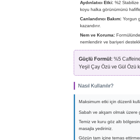
Aydınlatıcı Etki:
%2 Stabilize 
koyu halka görünümünü hafiflet
Canlandırıcı Bakım:
Yorgun g
kazandırır.
Nem ve Koruma:
Formülündeki
nemlendirir ve bariyeri destekl
Güçlü Formül:
%5 Caffeine,
Yeşil Çay Özü ve Gül Özü ko
Nasıl Kullanılır?
Maksimum etki için düzenli kull
Sabah ve akşam olmak üzere gü
Temiz ve kuru göz altı bölgesi
masajla yediriniz.
Gözün tam içine temas ettirme