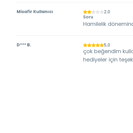
Misafir Kullanıcı
2.0
Soru
Hamilelik döneminde
D***
B.
5.0
çok beğendim kull
hediyeler için teşe