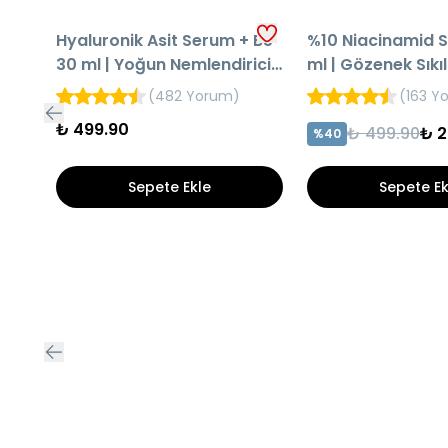
Hyaluronik Asit Serum + B5
%10 Niacinamid 
30 ml | Yoğun Nemlendirici
ml | Gözenek Sıkıl
Cilt Bakım Serumu
Cilt Bakım Serum
(
482 Yorum
)
(
163 Y
₺ 499.90
₺ 499.90
₺ 2
%
40
Sepete Ekle
Sepete Ek