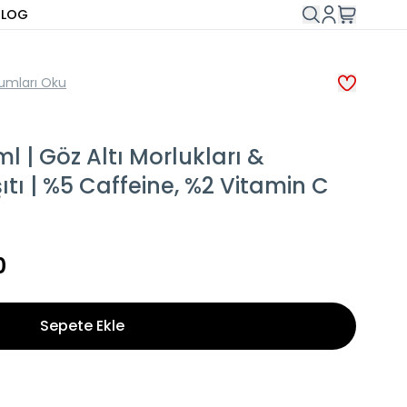
BLOG
umları Oku
l | Göz Altı Morlukları &
tı | %5 Caffeine, %2 Vitamin C
0
Sepete Ekle