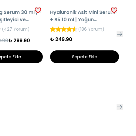
g Serum 30 ml |
Hyaluronik Asit Mini Serum
Ret
şitleyici ve
+ B5 10 ml | Yoğun
Bari
Nemlendirici Cilt Bakım
Cil
(
427 Yorum
)
(
186 Yorum
)
Serumu
₺ 249.90
.90
₺ 299.90
%
4
epete Ekle
Sepete Ekle