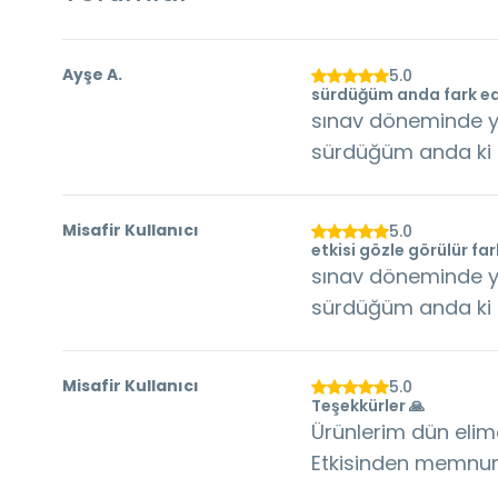
Ayşe
A.
5.0
sürdüğüm anda fark ed
sınav döneminde yo
sürdüğüm anda ki e
Misafir Kullanıcı
5.0
etkisi gözle görülür fa
sınav döneminde yo
sürdüğüm anda ki e
Misafir Kullanıcı
5.0
Teşekkürler 🙏
Ürünlerim dün elime
Etkisinden memnu