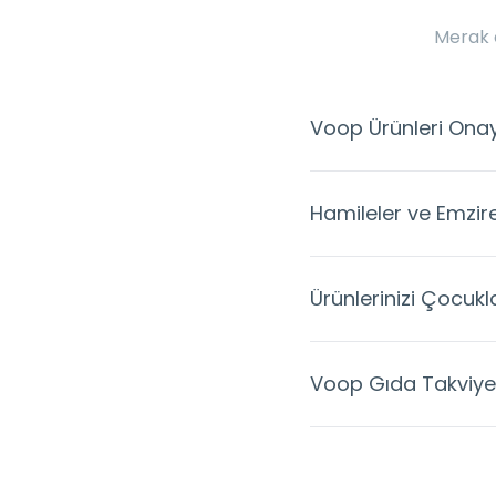
Merak e
Voop Ürünleri Onayl
Hamileler ve Emzire
Ürünlerinizi Çocukla
Voop Gıda Takviyele