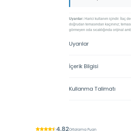
Uyarılar:
Harici kullanım içindir. İlaç d
doğrudan temasından kaçınınız; teması 
görmeyen oda sıcaklığında orijinal am
Uyarılar
İçerik Bilgisi
Kullanma Talimatı
4.82
Ortalama Puan