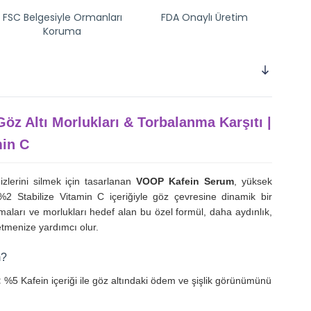
FSC Belgesiyle Ormanları
FDA Onaylı Üretim
Koruma
öz Altı Morlukları & Torbalanma Karşıtı |
min C
lerini silmek için tasarlanan
VOOP Kafein Serum
, yüksek
2 Stabilize Vitamin C içeriğiyle göz çevresine dinamik bir
maları ve morlukları hedef alan bu özel formül, daha aydınlık,
etmenize yardımcı olur.
m?
:
%5 Kafein içeriği ile göz altındaki ödem ve şişlik görünümünü