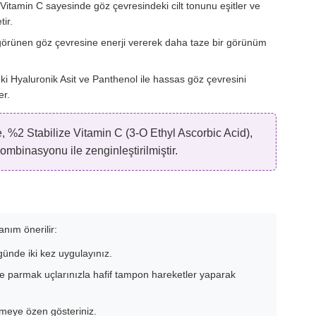
Vitamin C sayesinde göz çevresindeki cilt tonunu eşitler ve
ir.
örünen göz çevresine enerji vererek daha taze bir görünüm
 Hyaluronik Asit ve Panthenol ile hassas göz çevresini
er.
 %2 Stabilize Vitamin C (3-O Ethyl Ascorbic Acid),
mbinasyonu ile zenginleştirilmiştir.
anım önerilir:
nde iki kez uygulayınız.
ne parmak uçlarınızla hafif tampon hareketler yaparak
meye özen gösteriniz.