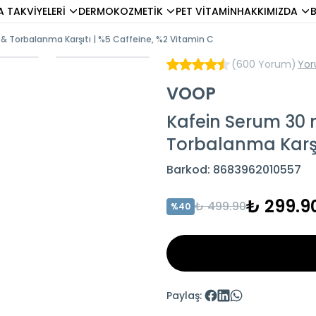
A TAKVİYELERİ
DERMOKOZMETİK
PET VİTAMİN
HAKKIMIZDA
ı & Torbalanma Karşıtı | %5 Caffeine, %2 Vitamin C
(
600 Yorum
)
Yor
VOOP
Kafein Serum 30 m
Torbalanma Karşı
Barkod
:
8683962010557
₺ 299.9
₺ 499.90
%
40
Paylaş
: