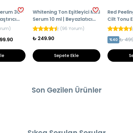
Serum 30
Whitening Ton Eşitleyici Mini
Red Peelin
aştırıcı
Serum 10 ml | Beyazlatıcı
Cilt Tonu E
u
Cilt Bakım Serumu
Yenileyici
orum
)
(
96 Yorum
)
₺ 249.90
99.90
₺ 499
%
40
le
Sepete Ekle
S
Son Gezilen Ürünler
Sıkça Sorulan Sorular