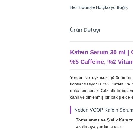
Her Siparişle Haçiko'ya Bağış
Ürün Detayı
Kafein Serum 30 ml | G
%5 Caffeine, %2 Vita
Yorgun ve uykusuz görünümün iz
konsantrasyonlu %5 Kafein ve %
dokunuş sunar. Göz altı torbalan
canlı ve dinlenmiş bir bakış elde 
Neden VOOP Kafein Seru
Torbalanma ve Şişlik Karşıtı
azaltmaya yardımcı olur.