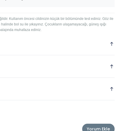
eğildir. Kullanım öncesi cildinizin küçük bir bölümünde test ediniz. Göz ile
halinde bol su ile yıkayınız. Çocukların ulaşamayacağı, güneş ışığı
balajında muhafaza ediniz.
Yorum Ekle