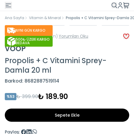
Ana Sayfa
Vitamin & Mineral
Propolis + C Vitamini Sprey-Damla 2
AYNI GÜN KARGO
(
182 Yorum
)
Yorumları Oku
500₺ ÜZERİ KARGO
BEDAVA
VOOP
Propolis + C Vitamini Sprey-
Damla 20 ml
Barkod
:
8682887519114
₺ 189.90
₺ 399.90
%
53
Sepete Ekle
Paylaş
: