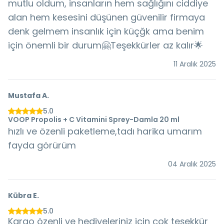
mutlu oldum, insanların hem sağlığını ciddiye
alan hem kesesini düşünen güvenilir firmaya
denk gelmem insanlık için küçğk ama benim
için önemli bir durum🤗Teşekkürler az kalır🌟
11 Aralık 2025
Mustafa
A.
5.0
VOOP Propolis + C Vitamini Sprey-Damla 20 ml
hızlı ve özenli paketleme,tadı harika umarım
fayda görürüm
04 Aralık 2025
Kübra
E.
5.0
Kargo özenli ve hediyeleriniz için çok teşekkür