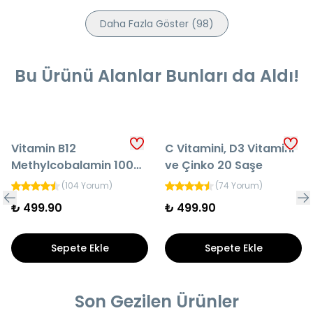
Daha Fazla Göster
(
98
)
Bu Ürünü Alanlar Bunları da Aldı!
Vitamin B12
C Vitamini, D3 Vitamini
Methylcobalamin 1000
ve Çinko 20 Saşe
mcg Sprey-Damla 10
(
104 Yorum
)
(
74 Yorum
)
ml
₺ 499.90
₺ 499.90
Sepete Ekle
Sepete Ekle
Son Gezilen Ürünler