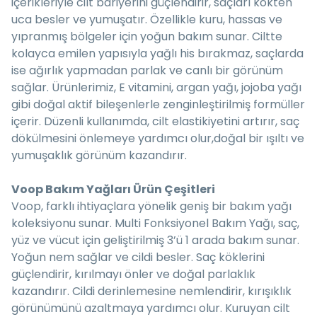
içerikleriyle cilt bariyerini güçlendirir, saçları kökten
uca besler ve yumuşatır. Özellikle kuru, hassas ve
yıpranmış bölgeler için yoğun bakım sunar. Ciltte
kolayca emilen yapısıyla yağlı his bırakmaz, saçlarda
ise ağırlık yapmadan parlak ve canlı bir görünüm
sağlar. Ürünlerimiz, E vitamini, argan yağı, jojoba yağı
gibi doğal aktif bileşenlerle zenginleştirilmiş formüller
içerir. Düzenli kullanımda, cilt elastikiyetini artırır, saç
dökülmesini önlemeye yardımcı olur,doğal bir ışıltı ve
yumuşaklık görünüm kazandırır.
Voop Bakım Yağları Ürün Çeşitleri
Voop, farklı ihtiyaçlara yönelik geniş bir bakım yağı
koleksiyonu sunar. Multi Fonksiyonel Bakım Yağı, saç,
yüz ve vücut için geliştirilmiş 3’ü 1 arada bakım sunar.
Yoğun nem sağlar ve cildi besler. Saç köklerini
güçlendirir, kırılmayı önler ve doğal parlaklık
kazandırır. Cildi derinlemesine nemlendirir, kırışıklık
görünümünü azaltmaya yardımcı olur. Kuruyan cilt