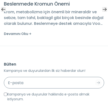
i
Ediliyor?
 mineraldir ve
Beta glukan cilt bakımında neden te
rçok besinde doğal
Nemlendirme, yatıştırma ve bariyer
ek amacıyla Voop
genel bilgiler bu rehberde sizi bekliy
ullanıma uygun bir
Devamını Oku
Bülten
Kampanya ve duyurulardan ilk siz haberdar olun!
Kampanya ve duyurular hakkında e-posta almak
istiyorum.