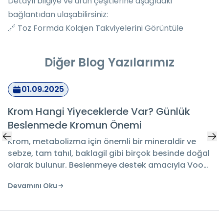
Detaylı bilgiye ve ürün çeşitlerine aşağıdaki
bağlantıdan ulaşabilirsiniz:
🔗
Toz Formda Kolajen Takviyelerini Görüntüle
Diğer Blog Yazılarımız
01.09.2025
Krom Hangi Yiyeceklerde Var? Günlük
Beslenmede Kromun Önemi
Krom, metabolizma için önemli bir mineraldir ve
sebze, tam tahıl, baklagil gibi birçok besinde doğal
olarak bulunur. Beslenmeye destek amacıyla Voop
Krom Pikolinat takviyesi günlük kullanıma uygun bir
Devamını Oku
seçenek sunar.