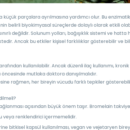
 küçük parçalara ayrılmasına yardımcı olur. Bu enzimatik 
nin belirli biyokimyasal süreçlerde dolaylı olarak etkili ol
ınırlı değildir. Solunum yolları, bağışıklık sistemi ve hatta
tedir. Ancak bu etkiler kişisel farklılıklar gösterebilir v
tarafından kullanılabilir. Ancak düzenli ilaç kullanımı, kroni
ı öncesinde mutlaka doktora danışılmalıdır.
ne rağmen, her bireyin vücudu farklı tepkiler gösterebilir. 
ilmeli?
sağlanması açısından büyük önem taşır. Bromelain takviyesi 
u veya renklendirici içermemelidir.
rine bitkisel kapsül kullanılması, vegan ve vejetaryen bireyl