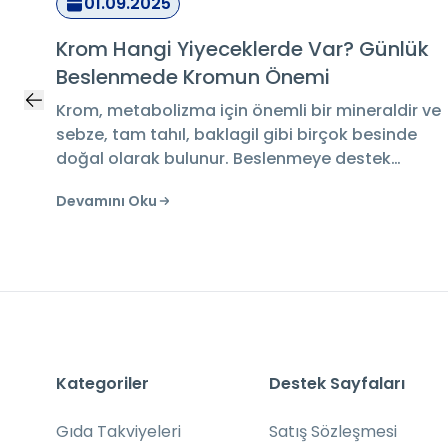
05.08.2025
k
Beta Glukan Cilt Bakımında Neden
Tercih Ediliyor?
 ve
Beta glukan cilt bakımında neden tercih
ediliyor? Nemlendirme, yatıştırma ve bariyer
desteği üzerine genel bilgiler bu rehberde sizi
ük
bekliyor.
Devamını Oku
Kategoriler
Destek Sayfaları
Gıda Takviyeleri
Satış Sözleşmesi