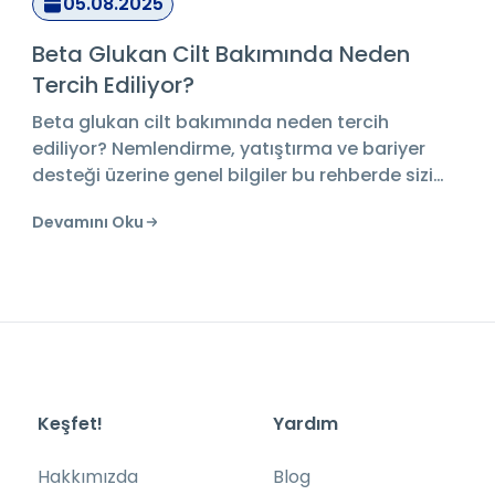
05.08.2025
Gözenek Sıkılaştırıcı Etkili Cilt Bakım
Rehberi
Genişlemiş gözeneklere karşı bakım ipuçları,
içerik önerileri ve ürün tavsiyeleriyle gözenek
sıkılaştırıcı etkili bir cilt rutini oluşturun.
Devamını Oku
Keşfet!
Yardım
Hakkımızda
Blog