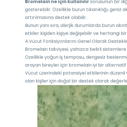
Bromelain ne için kullanılır
sorusunun bir diğe
gösterebilir. Özellikle burun tıkanıklığı, geniz 
artırılmasına destek olabilir.
Bunun yanı sıra, alerjik durumlarda burun akın
etkiler kişiden kişiye değişebilir ve herhangi b
4.Vücut Fonksiyonlarını Genel Olarak Destek
Bromelain takviyesi, yalnızca belirli sistemler
Özellikle yoğun iş temposu, dengesiz beslenme 
arayan bireyler için bromelain iyi bir alternatif o
Vücut üzerindeki potansiyel etkilerinin düzenli
olan kişiler için doğal bir destek olarak değe