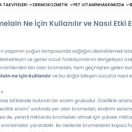
A TAKVİYELERİ
DERMOKOZMETİK
PET VİTAMİN
HAKKIMIZDA
elain Ne İçin Kullanılır ve Nasıl Etki 
dern yaşamın yoğun temposunda sağlığını desteklemek iste
destekleyici ve genel vücut fonksiyonlarını dengeleyici özel
Bu enzimlerden biri olan bromelain, hem geçmişten gelen
ain ne için kullanılır
ve bu doğal bileşen vücutta nasıl e
r?
s bitkisinde bulunan bir enzim grubudur. Özellikle anana
eolitik enzim" sınıfında yer alan bromelain, sindirim sistemi
lse de, yeterli miktarda bromelain almak için yüksek mikt
 sınırlamalar yaratabilir. Bu nedenle bromelainin kapsül fo