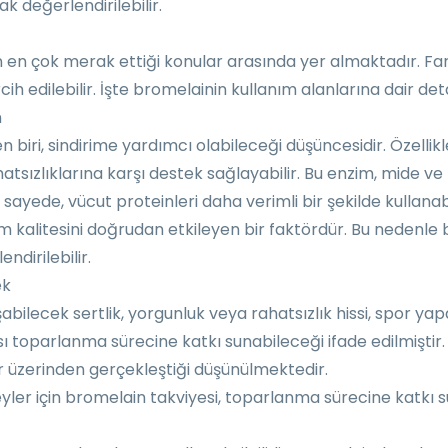
k değerlendirilebilir.
ın en çok merak ettiği konular arasında yer almaktadır. Far
ih edilebilir. İşte bromelainin kullanım alanlarına dair det
n
n biri, sindirime yardımcı olabileceği düşüncesidir. Özellik
hatsızlıklarına karşı destek sağlayabilir. Bu enzim, mide 
 sayede, vücut proteinleri daha verimli bir şekilde kullanabi
m kalitesini doğrudan etkileyen bir faktördür. Bu nedenle
dirilebilir.
ek
lecek sertlik, yorgunluk veya rahatsızlık hissi, spor yapa
 toparlanma sürecine katkı sunabileceği ifade edilmiştir. 
üzerinden gerçekleştiği düşünülmektedir.
reyler için bromelain takviyesi, toparlanma sürecine katkı 