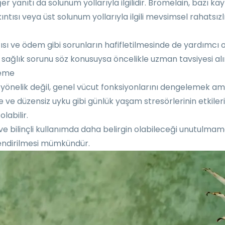
r yanıtı da solunum yollarıyla ilgilidir. Bromelain, bazı ka
akıntısı veya üst solunum yollarıyla ilgili mevsimsel rahatsı
tısı ve ödem gibi sorunların hafifletilmesinde de yardımcı 
ir sağlık sorunu söz konusuysa öncelikle uzman tavsiyesi alı
leme
e yönelik değil, genel vücut fonksiyonlarını dengelemek amac
ve düzensiz uyku gibi günlük yaşam stresörlerinin etkiler
labilir.
 ve bilinçli kullanımda daha belirgin olabileceği unutulmama
rlendirilmesi mümkündür.