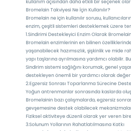
kullanım açısından daha etkili bir seçenek olara
Bromelain Takviyesi Ne İçin Kullanılır?
Bromelain ne için kullanılır
sorusu, kullanıcılar
enzim, çeşitli sistemleri desteklemek üzere terc
1.Sindirimi Destekleyici Enzim Olarak Bromelai
Bromelain enzimlerinin en bilinen özelliklerinde
yaşanabilecek hazımsızlık, şişkinlik ve mide ra
yapı taşlarına ayrılmasına yardımcı olabilir. Bu
Sindirim sistemi sağlığını korumak, genel yaşa
destekleyen önemli bir yardımcı olarak değerlen
2.Egzersiz Sonrası Toparlanma Sürecine Dest
Yoğun antrenmanlar sonrasında kaslarda oluşabi
Bromelainin bazı çalışmalarda, egzersiz sonrası
gevşemesine destek olabilecek mekanizmalar 
Fiziksel aktiviteye düzenli olarak yer veren bi
3.Solunum Yollarının Rahatlatılmasına Katkı