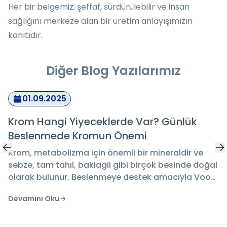
Her bir belgemiz; şeffaf, sürdürülebilir ve insan
sağlığını merkeze alan bir üretim anlayışımızın
kanıtıdır.
Diğer Blog Yazılarımız
01.09.2025
Krom Hangi Yiyeceklerde Var? Günlük
Beslenmede Kromun Önemi
Krom, metabolizma için önemli bir mineraldir ve
sebze, tam tahıl, baklagil gibi birçok besinde doğal
olarak bulunur. Beslenmeye destek amacıyla Voop
Krom Pikolinat takviyesi günlük kullanıma uygun bir
Devamını Oku
seçenek sunar.