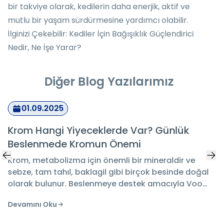
bir takviye olarak, kedilerin daha enerjik, aktif ve
mutlu bir yaşam sürdürmesine yardımcı olabilir.
İlginizi Çekebilir:
Kediler İçin Bağışıklık Güçlendirici
Nedir, Ne İşe Yarar?
Diğer Blog Yazılarımız
01.09.2025
Krom Hangi Yiyeceklerde Var? Günlük
Beslenmede Kromun Önemi
Krom, metabolizma için önemli bir mineraldir ve
sebze, tam tahıl, baklagil gibi birçok besinde doğal
olarak bulunur. Beslenmeye destek amacıyla Voop
Krom Pikolinat takviyesi günlük kullanıma uygun bir
Devamını Oku
seçenek sunar.